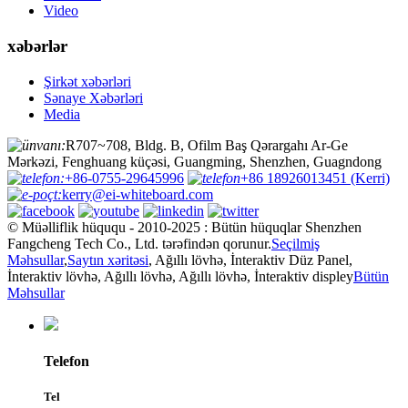
Video
xəbərlər
Şirkət xəbərləri
Sənaye Xəbərləri
Media
:
R707~708, Bldg. B, Ofilm Baş Qərargahı Ar-Ge
Mərkəzi, Fenghuang küçəsi, Guangming, Shenzhen, Guagndong
:
+86-0755-29645996
+86 18926013451 (Kerri)
:
kerry@ei-whiteboard.com
© Müəlliflik hüququ - 2010-2025 : Bütün hüquqlar Shenzhen
Fangcheng Tech Co., Ltd. tərəfindən qorunur.
Seçilmiş
Məhsullar
,
Saytın xəritəsi
, Ağıllı lövhə, İnteraktiv Düz Panel,
İnteraktiv lövhə, Ağıllı lövhə, Ağıllı lövhə, İnteraktiv displey
Bütün
Məhsullar
Telefon
Tel