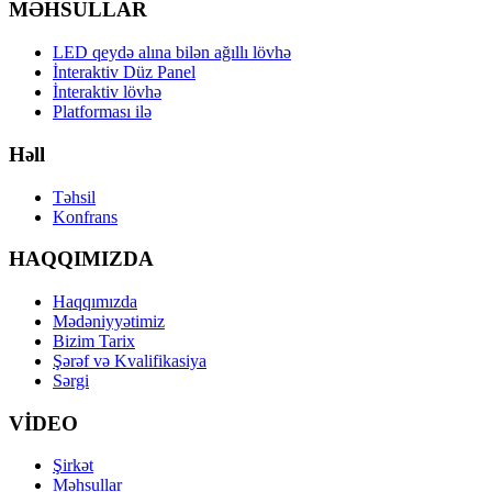
MƏHSULLAR
LED qeydə alına bilən ağıllı lövhə
İnteraktiv Düz Panel
İnteraktiv lövhə
Platforması ilə
Həll
Təhsil
Konfrans
HAQQIMIZDA
Haqqımızda
Mədəniyyətimiz
Bizim Tarix
Şərəf və Kvalifikasiya
Sərgi
VİDEO
Şirkət
Məhsullar