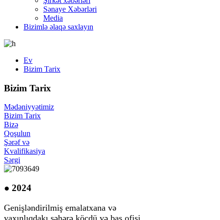
Şirkət xəbərləri
Sənaye Xəbərləri
Media
Bizimlə əlaqə saxlayın
Ev
Bizim Tarix
Bizim Tarix
Mədəniyyətimiz
Bizim Tarix
Bizə
Qoşulun
Şərəf və
Kvalifikasiya
Sərgi
● 2024
Genişləndirilmiş emalatxana və
yaxınlıqdakı şəhərə köçdü və baş ofisi