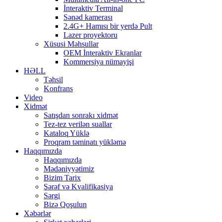
İnteraktiv Terminal
Sənəd kamerası
2.4G+ Hamısı bir yerdə Pult
Lazer proyektoru
Xüsusi Məhsullar
OEM İnteraktiv Ekranlar
Kommersiya nümayişi
HƏLL
Təhsil
Konfrans
Video
Xidmət
Satışdan sonrakı xidmət
Tez-tez verilən suallar
Kataloq Yüklə
Proqram təminatı yükləmə
Haqqımızda
Haqqımızda
Mədəniyyətimiz
Bizim Tarix
Şərəf və Kvalifikasiya
Sərgi
Bizə Qoşulun
Xəbərlər