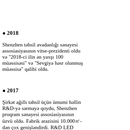
● 2018
Shenzhen təhsil avadanlığı sənayesi
assosiasiyasının vitse-prezidenti oldu
və "2018-ci ilin ən yaxşı 100
müəssisəsi" və "Sevgiyə həsr olunmuş
müəssisə" qalibi oldu.
● 2017
Şirkət ağıllı təhsil üçün ümumi həllin
R&D-yə sərmayə qoydu, Shenzhen
proqram sənayesi assosiasiyasının
üzvü oldu. Fabrik ərazisini 10.000㎡-
dən çox genişləndirdi. R&D LED