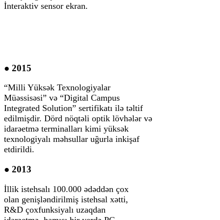
İnteraktiv sensor ekran.
● 2015
“Milli Yüksək Texnologiyalar
Müəssisəsi” və “Digital Campus
Integrated Solution” sertifikatı ilə təltif
edilmişdir. Dörd nöqtəli optik lövhələr və
idarəetmə terminalları kimi yüksək
texnologiyalı məhsullar uğurla inkişaf
etdirildi.
● 2013
İllik istehsalı 100.000 ədəddən çox
olan genişləndirilmiş istehsal xətti,
R&D çoxfunksiyalı uzaqdan
idarəetmə, hamısı bir yerdə PC.