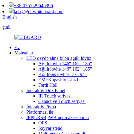
+86-0755-29645996
kerry@ei-whiteboard.com
English
çinli
Ev
Məhsullar
LED qeydə alına bilən ağıllı lövhə
Ağıllı lövhə 146″ 162″ 185″
Ağıllı lövhə 146″ 162″ 185″
Konfrans lövhəsi 77″ 94″
EM+Kapasitiv 2-in-1
Fərdi Həll
İnteraktiv Düz Panel
IR Touch seriyası
Capactive Touch seriyası
İnteraktiv lövhə
Platforması ilə
IFP|LRSB|IWB üçün aksesuarlar
OPS
Səyyar stend
Multimedia All-in-one PC