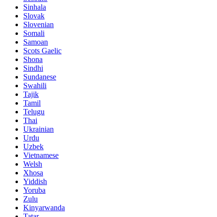
Sinhala
Slovak
Slovenian
Somali
Samoan
Scots Gaelic
Shona
Sindhi
Sundanese
Swahili
Tajik
Tamil
Telugu
Thai
Ukrainian
Urdu
Uzbek
Vietnamese
Welsh
Xhosa
Yiddish
Yoruba
Zulu
Kinyarwanda
Tatar