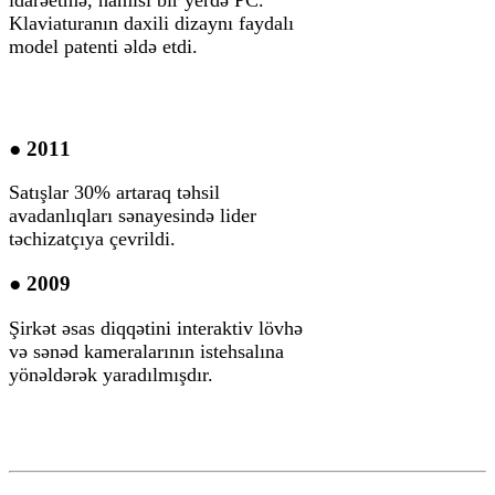
Klaviaturanın daxili dizaynı faydalı
model patenti əldə etdi.
● 2011
Satışlar 30% artaraq təhsil
avadanlıqları sənayesində lider
təchizatçıya çevrildi.
● 2009
Şirkət əsas diqqətini interaktiv lövhə
və sənəd kameralarının istehsalına
yönəldərək yaradılmışdır.