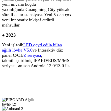
yeni ünvana köçdü
yaxınlığında Guangming City yüksək
sürətli qatar stansiyası. Yeni 5-dən çox
yeni innovativ inkişaf etdirdi
məhsullar.
● 2023
Yeni işlənib
LED qeyd edilə bilən
ağıllı lövhə V5.0
və İnteraktiv düz
panel C/C1/
Z seriyası
,
təkmilləşdirilmiş IFP ED/EDS/M/MS
seriyası, ən son Android 12.0/13.0 ilə.