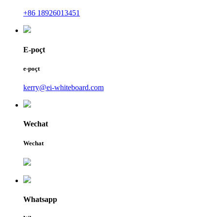
+86 18926013451
E-poçt
e-poçt
kerry@ei-whiteboard.com
Wechat
Wechat
Whatsapp