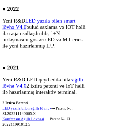
● 2022
Yeni R&D
LED yazıla bilən smart
lövhə V4.0
bulud saxlama və IOT həlli
ilə rəqəmsallaşdırılıb, 1+N
birləşməsini göstərir.
ED və M Ceries
ilə yeni hazırlanmış IFP.
● 2021
Yeni R&D LED qeyd edilə bilər
ağıllı
lövhə V4.0
2 ixtira patenti və IoT həlli
ilə hazırlanmış interaktiv terminal.
2 İxtira Patenti
LED yazıla bilən ağıllı lövhə -
--- Patent No.:
ZL202211149665.X
Konfransın Ağıllı Lövhəsi
---- Patent №: ZL
202211091912.5