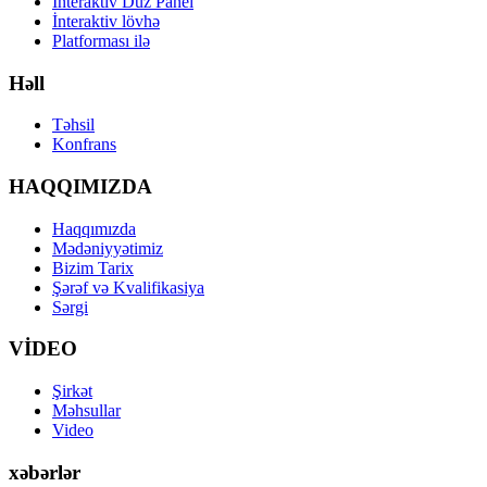
İnteraktiv Düz Panel
İnteraktiv lövhə
Platforması ilə
Həll
Təhsil
Konfrans
HAQQIMIZDA
Haqqımızda
Mədəniyyətimiz
Bizim Tarix
Şərəf və Kvalifikasiya
Sərgi
VİDEO
Şirkət
Məhsullar
Video
xəbərlər