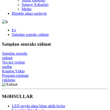
Şirkət xəbərləri
Sənaye Xəbərləri
Media
Bizimlə əlaqə saxlayın
Ev
Satışdan sonrakı xidmət
Satışdan sonrakı xidmət
Satışdan sonrakı
xidmət
Tez-tez verilən
suallar
Kataloq Yüklə
Proqram təminatı
yükləmə
MƏHSULLAR
LED qeydə alına bilən ağıllı lövhə