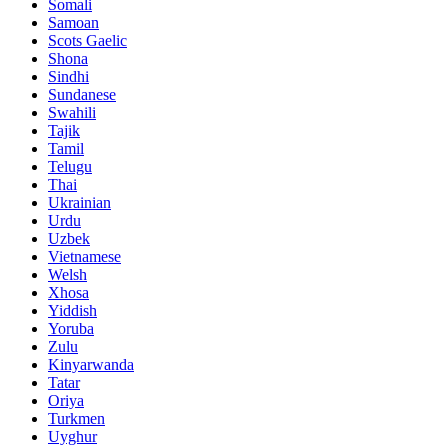
Somali
Samoan
Scots Gaelic
Shona
Sindhi
Sundanese
Swahili
Tajik
Tamil
Telugu
Thai
Ukrainian
Urdu
Uzbek
Vietnamese
Welsh
Xhosa
Yiddish
Yoruba
Zulu
Kinyarwanda
Tatar
Oriya
Turkmen
Uyghur