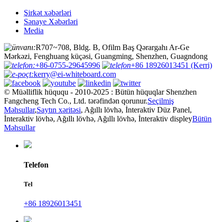
Şirkət xəbərləri
Sənaye Xəbərləri
Media
:
R707~708, Bldg. B, Ofilm Baş Qərargahı Ar-Ge
Mərkəzi, Fenghuang küçəsi, Guangming, Shenzhen, Guagndong
:
+86-0755-29645996
+86 18926013451 (Kerri)
:
kerry@ei-whiteboard.com
© Müəlliflik hüququ - 2010-2025 : Bütün hüquqlar Shenzhen
Fangcheng Tech Co., Ltd. tərəfindən qorunur.
Seçilmiş
Məhsullar
,
Saytın xəritəsi
, Ağıllı lövhə, İnteraktiv Düz Panel,
İnteraktiv lövhə, Ağıllı lövhə, Ağıllı lövhə, İnteraktiv displey
Bütün
Məhsullar
Telefon
Tel
+86 18926013451