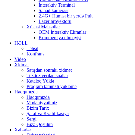
İnteraktiv Terminal
Sənəd kamerası
2.4G+ Hamısı bir yerdə Pult
Lazer proyektoru
Xüsusi Məhsullar
OEM İnteraktiv Ekranlar
Kommersiya nümayişi
HƏLL
Təhsil
Konfrans
Video
Xidmət
Satışdan sonrakı xidmət
Tez-tez verilən suallar
Kataloq Yüklə
Proqram təminatı yükləmə
Haqqımızda
Haqqımızda
Mədəniyyətimiz
Bizim Tarix
Şərəf və Kvalifikasiya
Sərgi
Bizə Qoşulun
Xəbərlər