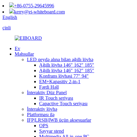
+86-0755-29645996
kerry@ei-whiteboard.com
English
çinli
Ev
Məhsullar
LED qeydə alına bilən ağıllı lövhə
Ağıllı lövhə 146″ 162″ 185″
Ağıllı lövhə 146″ 162″ 185″
Konfrans lövhəsi 77″ 94″
EM+Kapasitiv 2-in-1
Fərdi Həll
İnteraktiv Düz Panel
IR Touch seriyası
Capactive Touch seriyası
İnteraktiv lövhə
Platforması ilə
IFP|LRSB|IWB üçün aksesuarlar
OPS
Səyyar stend
Multimedia All-in-one PC